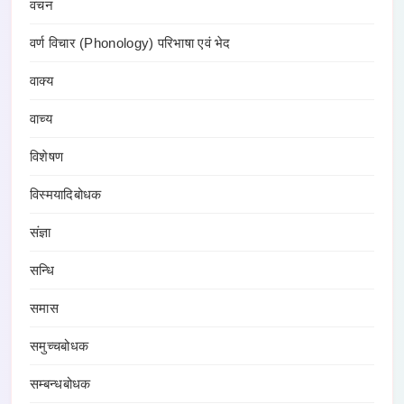
वचन
वर्ण विचार (Phonology) परिभाषा एवं भेद
वाक्य
वाच्य
विशेषण
विस्मयादिबोधक
संज्ञा
सन्धि
समास
समुच्चबोधक
सम्बन्धबोधक