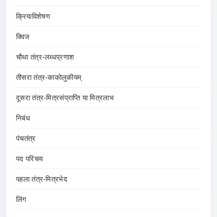
क्रियाविशेषण
क्विज
चौथा तंत्र-लब्धप्रणाश
तीसरा तंत्र-काकोलुकीयम्
दूसरा तंत्र-मित्रसंप्राप्ति या मित्रलाभ
निबंध
पंचतंत्र
पद परिचय
पहला तंत्र-मित्रभेद
लिंग