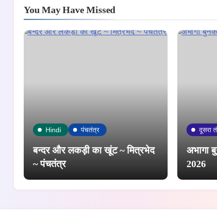
You May Have Missed
Hindi
पंचतंत्र
दूसरा त
बन्दर और लकड़ी का खूंट ~ मित्रभेद
अभागा बु
~ पंचतंत्र
2026