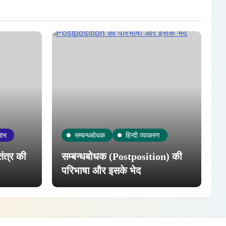
लाभ
सम्बन्धबोधक
हिन्दी व्याकरण
ंत्र की
सम्बन्धबोधक (Postposition) की
परिभाषा और इसके भेद