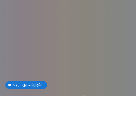
पहला तंत्र-मित्रभेद
व्यापारी का पतन और
उदय : पंचतंत्र की
कहानी 2026